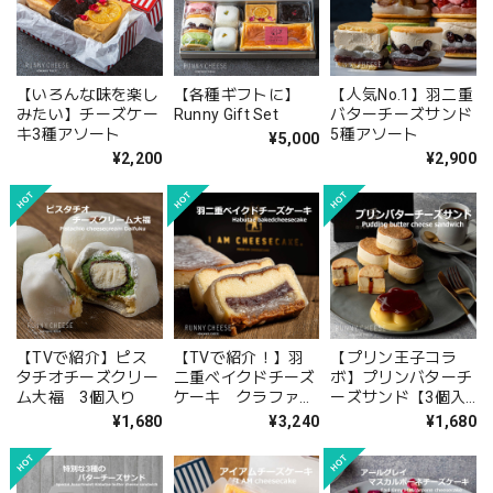
【いろんな味を楽し
【各種ギフトに】
【人気No.1】羽二重
みたい】チーズケー
Runny Gift Set
バターチーズサンド
キ3種アソート
5種アソート
¥5,000
¥2,200
¥2,900
【TVで紹介】ピス
【TVで紹介！】羽
【プリン王子コラ
タチオチーズクリー
二重ベイクドチーズ
ボ】プリンバターチ
ム大福 3個入り
ケーキ クラファン
ーズサンド【3個入
909%達成商品！
り】
¥1,680
¥3,240
¥1,680