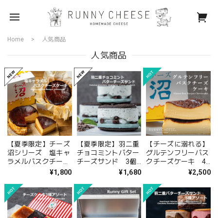
Home
人気商品
人気商品
【夏季限定】チーズ
【夏季限定】羽二重
【チーズに溺れる】
沼シリーズ 塩キャ
チョコミントバター
グルテンフリーバス
ラメルバスクチーズ
チーズサンド 3個
クチーズケーキ 4
ケーキ 3号
入り
号
¥1,800
¥1,680
¥2,500
Salted caramel
Basque cheesecake