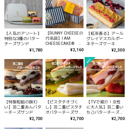
【RUNNY CHEESEの
【人気のアソート】
【紅茶香る】アール
代名詞】I AM
特別な3種のバター
グレイマスカルポー
CHEESECAKE®︎ ベ
チーズサンド
ネチーズケーキ
イクドチーズケーキ
¥2,160
¥1,780
¥2,300
【特製粒餡の味わ
【ピスタチオづく
【TVで紹介！女性
い】羽二重あんバタ
し】羽二重ピスタチ
に大人気】羽二重い
ーチーズサンド
オバターチーズサン
ちごバターチーズサ
ド 5個入
ンド 5個入
¥2,700
¥2,700
¥2,700