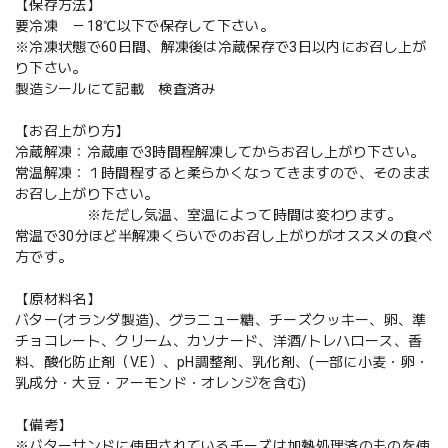
【保存方法】
要冷凍 －18℃以下で保存して下さい。
※冷凍状態で60日間、解凍後は冷蔵保存で3日以内にお召し上が
り下さい。
製造シールにて記載 検査済み
【お召上がり方】
冷蔵解凍：冷蔵庫で3時間程解凍してからお召し上がり下さい。
常温解凍：１時間程すると柔らかくなってきますので、そのまま
お召し上がり下さい。
※ただし気温、室温によって時間は変わります。
常温で30分ほど半解凍くらいでのお召し上がりがオススメの食べ
方です。
【原材料名】
バター(オランダ製造)、グラニュー糖、チーズクッキー、卵、準
チョコレート、クリーム、カソナード、洋酒/トレハロース、香
料、酸化防止剤（V.E）、pH調整剤、乳化剤、(一部に小麦・卵・
乳成分・大豆・アーモンド・オレンジを含む)
【備考】
※バターサンドに使用されているチーズは加熱処理済のものを使