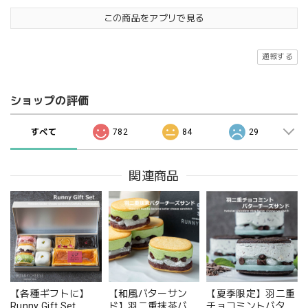
この商品をアプリで見る
通報する
ショップの評価
すべて
782
84
29
関連商品
【各種ギフトに】
【和風バターサン
【夏季限定】羽二重
Runny Gift Set
ド】羽二重抹茶バタ
チョコミントバター