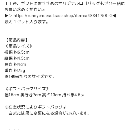
手土産、ギフトにおすすめのオリジナルロゴバッグもぜひ一緒に
お買い求めください♬
▶▷
https://runnycheese.base.shop/items/48341758
◁◀
最大１セット入ります。
【商品内容】
《商品サイズ》
横幅:約6.5cm
縦幅:約4.5cm
高さ:約4cm
重さ:約75g
※1個当たりのサイズです。
《ギフトバックサイズ》
幅15cm 奥行き7cm 高さ13cm 持ち手4.5㎝
※在庫状況によりギフトバッグは
白または黒に変更になる場合がございます。