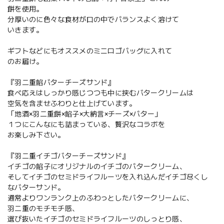
餅を使用。
分厚いのに色々な食材が口の中でバランスよく溶けて
いきます。
ギフトなどにもオススメのミニロゴバッグに入れて
のお届け。
『羽二重餡バターチーズサンド』
食べ応えはしっかり感じつつも中に挟むバタークリームは
空気を含ませふわりと仕上げています。
「地酒×羽二重餅×餡子×大納言×チーズ×バター」
１つにこんなにも詰まっている、贅沢なコラボを
お楽しみ下さい。
『羽二重イチゴバターチーズサンド』
イチゴの餡子にオリジナルのイチゴのバタークリーム、
そしてイチゴのセミドライフルーツを入れ込んだイチゴ尽くし
なバターサンド。
通常よりワンランク上のふわっとしたバタークリームに、
羽二重のモチモチ感、
選び抜いたイチゴのセミドライフルーツのしっとり感、