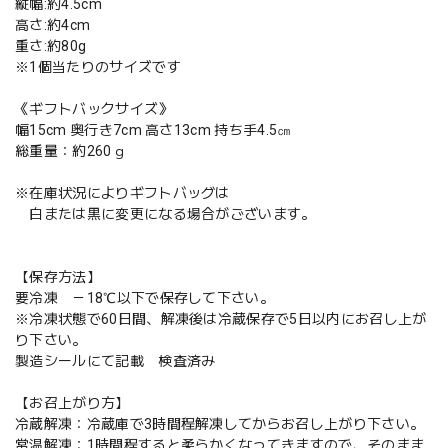
縦幅:約4.5cm
高さ:約4cm
重さ:約80g
※1個当たりのサイズです
《ギフトバックサイズ》
幅15cm 奥行き7cm 高さ13cm 持ち手4.5㎝
総重量：約260ｇ
※在庫状況によりギフトバッグは
白または黒に変更になる場合がございます。
【保存方法】
要冷凍 －18℃以下で保存して下さい。
※冷凍状態で60日間、解凍後は冷蔵保存で5日以内にお召し上が
り下さい。
製造シールにて記載 検査済み
【お召上がり方】
冷蔵解凍：冷蔵庫で3時間程解凍してからお召し上がり下さい。
常温解凍：1時間程すると柔らかくなってきますので、そのまま