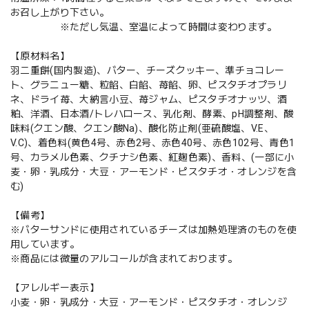
お召し上がり下さい。
※ただし気温、室温によって時間は変わります。
【原材料名】
羽二重餅(国内製造)、バター、チーズクッキー、準チョコレー
ト、グラニュー糖、粒餡、白餡、苺餡、卵、ピスタチオプラリ
ネ、ドライ苺、大納言小豆、苺ジャム、ピスタチオナッツ、酒
粕、洋酒、日本酒/トレハロース、乳化剤、酵素、pH調整剤、酸
味料(クエン酸、クエン酸Na)、酸化防止剤(亜硫酸塩、V.E、
V.C)、着色料(黄色4号、赤色2号、赤色40号、赤色102号、青色1
号、カラメル色素、クチナシ色素、紅麹色素)、香料、(一部に小
麦・卵・乳成分・大豆・アーモンド・ピスタチオ・オレンジを含
む)
【備考】
※バターサンドに使用されているチーズは加熱処理済のものを使
用しています。
※商品には微量のアルコールが含まれております。
【アレルギー表示】
小麦・卵・乳成分・大豆・アーモンド・ピスタチオ・オレンジ