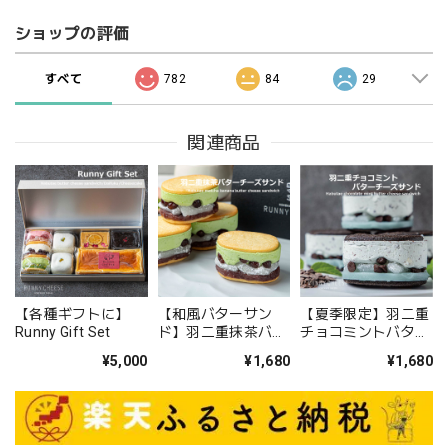
ショップの評価
すべて
782
84
29
関連商品
【各種ギフトに】
【和風バターサン
【夏季限定】羽二重
Runny Gift Set
ド】羽二重抹茶バタ
チョコミントバター
ーチーズサンド 3
チーズサンド 3個
¥5,000
¥1,680
¥1,680
個入り
入り